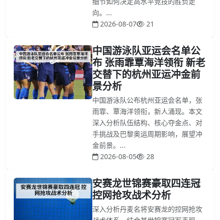
细节如何决定高水平竞技的胜负走
向。...
2026-08-07
21
中国游泳队亚运会名单公
布 张雨霏覃海洋领衔 新老
交替下的杭州亚运冲金前
景分析
中国游泳队公布杭州亚运会名单，张
雨霏、覃海洋领衔，新人涌现。本文
深入分析队伍结构、核心夺金点、对
手挑战及巴黎奥运周期影响，展望冲
金前景。...
2026-08-05
28
安赛龙世锦赛豪取四连冠
控网抢攻战术分析
深入分析丹麦名将安赛龙的控网抢攻