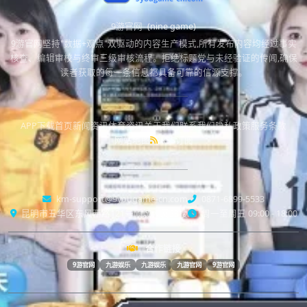
9游官网
(nine game)
9游官网坚持"数据+观点"双驱动的内容生产模式,所有发布内容均经过事实
核查、编辑审校与终审三级审核流程。拒绝标题党与未经验证的传闻,确保
读者获取的每一条信息都具备可靠的信源支撑。
APP下载
首页
新闻资讯
体育资讯
关于我们
联系我们
隐私政策
服务条款
网站地图
RSS订阅
km-support@9yougame-cn.com
0871-6899-5533
昆明市五华区东风西路121号顺城大厦28楼
周一至周五 09:00 - 18:00
合作链接
9游官网
九游娱乐
九游娱乐
九游官网
9游官网