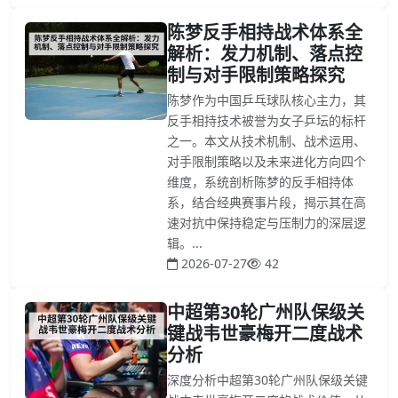
陈梦反手相持战术体系全
解析：发力机制、落点控
制与对手限制策略探究
陈梦作为中国乒乓球队核心主力，其
反手相持技术被誉为女子乒坛的标杆
之一。本文从技术机制、战术运用、
对手限制策略以及未来进化方向四个
维度，系统剖析陈梦的反手相持体
系，结合经典赛事片段，揭示其在高
速对抗中保持稳定与压制力的深层逻
辑。...
2026-07-27
42
中超第30轮广州队保级关
键战韦世豪梅开二度战术
分析
深度分析中超第30轮广州队保级关键