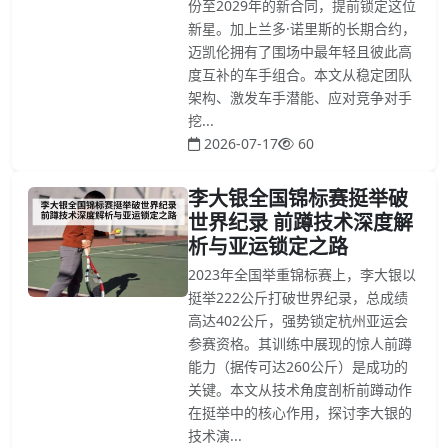
份至2029年的新合同，提前锁定这位
新星。加上兰多·诺里斯的长期合约，
迈凯伦拥有了围场中最年轻且彼此高
度互补的车手组合。本文从稳定团队
架构、激发车手潜能、应对竞争对手
挖...
2026-07-17
60
李大银全国锦标赛挺举破
世界纪录 前蹲技术深度解
析与亚运锁定之路
2023年全国举重锦标赛上，李大银以
挺举222公斤打破世界纪录，总成绩
高达402公斤，强势锁定杭州亚运会
参赛资格。其训练中展现的惊人前蹲
能力（据传可达260公斤）是成功的
关键。本文从技术角度剖析前蹲动作
在挺举中的核心作用，探讨李大银的
技术演...