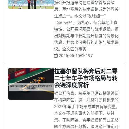
据公开报道辛纳在哈雷站首战晋级
后，草地赛段的技术调整成为外界关
注点之一。本文以“发球加一”
（serve+1）为核心，结合草地比赛
特性、公开赛况观察与战术逻辑，提
出对短期与中长期提升幅度的情景化
估算，并给出可执行的训练与战术建
议。全文区分事实...
2026-06-15
197
拉塞尔留队梅奔后对二零
二七年车手市场格局与转
会链深度解析
据公开信息，拉塞尔已确认将继续留
在梅奔阵营，这一消息对即将到来的
2027年车手市场形成重要背景变量。
本文在不虚构事实的前提下，从背
景、车队阵容、青年通道和商业策略
四个方面展开分析，厘清这一决定可