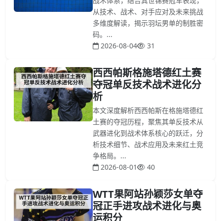
战术体系，结合其世锦赛冠军表现，
从技术、战术、对手应对及未来挑战
多维度解读，揭示羽坛男单的制胜密
码。...
2026-08-04
31
西西帕斯格施塔德红土赛
夺冠单反技术战术进化分
析
本文深度解析西西帕斯在格施塔德红
土赛的夺冠历程，聚焦其单反技术从
武器进化到战术体系核心的跃迁，分
析技术细节、战术应用及未来红土竞
争格局。...
2026-08-01
40
WTT果阿站孙颖莎女单夺
冠正手进攻战术进化与奥
运积分