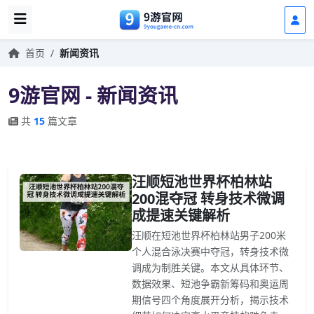
首页
/
新闻资讯
9游官网 - 新闻资讯
共
15
篇文章
汪顺短池世界杯柏林站
200混夺冠 转身技术微调
成提速关键解析
汪顺在短池世界杯柏林站男子200米
个人混合泳决赛中夺冠，转身技术微
调成为制胜关键。本文从具体环节、
数据效果、短池争霸新筹码和奥运周
期信号四个角度展开分析，揭示技术