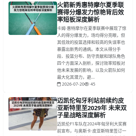
火箭新秀惠特摩尔夏季联
赛得分爆发力惊艳背后效
率短板深度解析
卡姆·惠特摩尔在夏季联赛中展现了惊
人的得分爆发力，场均得分亮眼，但
其低效的投篮选择和较高的失误率也
暴露出新秀的通病。本文从得分手
段、投篮分布、防守贡献和球队角色
四个方面深入剖析，探讨效率短板对
他未来发展的影响，以及火箭队如何
最大化其潜力，避...
2026-07-20
45
迈凯伦匈牙利站前续约皮
亚斯特里至2029年 未来双
子星战略深度解析
迈凯伦F1车队在2024年匈牙利大奖赛
前宣布，与奥斯卡·皮亚斯特里签订一