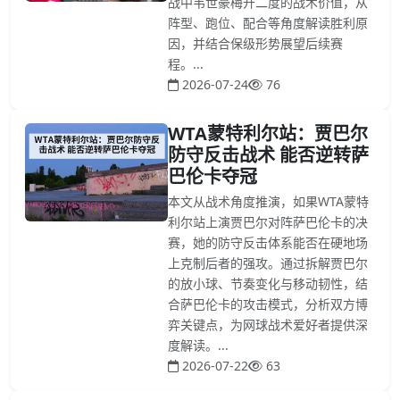
战中韦世豪梅开二度的战术价值，从
阵型、跑位、配合等角度解读胜利原
因，并结合保级形势展望后续赛
程。...
2026-07-24
76
WTA蒙特利尔站：贾巴尔
防守反击战术 能否逆转萨
巴伦卡夺冠
本文从战术角度推演，如果WTA蒙特
利尔站上演贾巴尔对阵萨巴伦卡的决
赛，她的防守反击体系能否在硬地场
上克制后者的强攻。通过拆解贾巴尔
的放小球、节奏变化与移动韧性，结
合萨巴伦卡的攻击模式，分析双方博
弈关键点，为网球战术爱好者提供深
度解读。...
2026-07-22
63