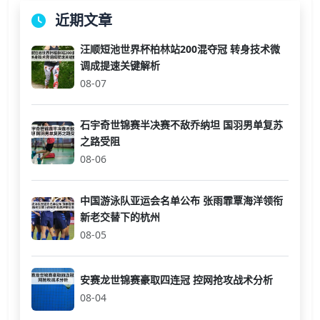
近期文章
汪顺短池世界杯柏林站200混夺冠 转身技术微
调成提速关键解析
08-07
石宇奇世锦赛半决赛不敌乔纳坦 国羽男单复苏
之路受阻
08-06
中国游泳队亚运会名单公布 张雨霏覃海洋领衔
新老交替下的杭州
08-05
安赛龙世锦赛豪取四连冠 控网抢攻战术分析
08-04