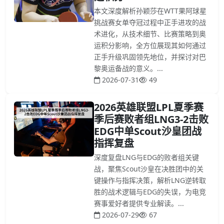
本文深度解析孙颖莎在WTT果阿球星
挑战赛女单夺冠过程中正手进攻的战
术进化，从技术细节、比赛策略到奥
运积分影响，全方位展现其如何通过
正手升级巩固领先地位，并探讨对巴
黎奥运备战的意义。...
2026-07-31
49
2026英雄联盟LPL夏季赛
季后赛败者组LNG3-2击败
EDG中单Scout沙皇团战
指挥复盘
深度复盘LNG与EDG的败者组关键
战，聚焦Scout沙皇在决胜团中的关
键操作与指挥决策，解析LNG逆转取
胜的战术逻辑与EDG的失误，为电竞
赛事爱好者提供专业解读。...
2026-07-29
67