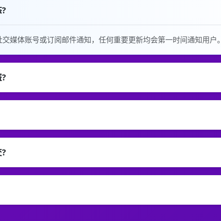
?
社交媒体账号或订阅邮件通知，任何重要更新均会第一时间通知用户
?
?