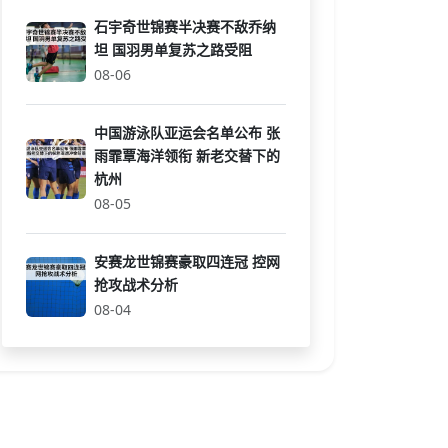
石宇奇世锦赛半决赛不敌乔纳
坦 国羽男单复苏之路受阻
08-06
中国游泳队亚运会名单公布 张
雨霏覃海洋领衔 新老交替下的
杭州
08-05
安赛龙世锦赛豪取四连冠 控网
抢攻战术分析
08-04