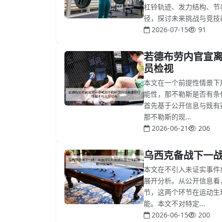
杠铃轨迹、发力结构、节
径，探讨未来挑战与竞技前
2026-07-15
91
若德布劳内官宣
员检视
本文在一个前提性情景下
能性，那不勒斯是否有条
首先基于公开信息与既有
那不勒斯的现...
2026-06-21
206
乌西克备战下一
本文在不引入未证实事件
展开分析。从公开信息看
节，这两个环节在运动生
能。本文不对特定...
2026-06-15
200