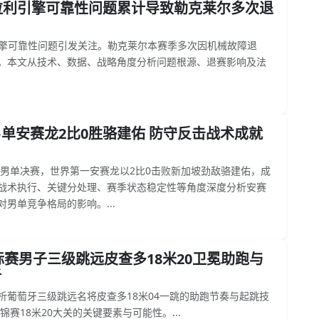
拉利引擎可靠性问题累计导致勒克莱尔多次退
引擎可靠性问题引发关注。勒克莱尔本赛季多次因机械故障退
。本文从技术、数据、战略角度分析问题根源、退赛影响及法
单安赛龙2比0胜骆建佑 防守反击战术成就
赛男单决赛，世界第一安赛龙以2比0击败新加坡劲敌骆建佑，成
战术执行、关键分处理、赛季状态稳定性等角度深度分析安赛
男单竞争格局的影响。...
锦标赛男子三级跳远皮查多18米20卫冕助跑与
析
析葡萄牙三级跳远名将皮查多18米04一跳的助跑节奏与起跳技
锦赛18米20大关的关键要素与可能性。...