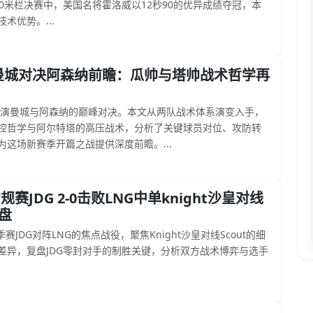
0米栏决赛中，美国名将霍洛威以12秒90的优异成绩夺冠，本
术优势。...
杯曼城对决阿森纳前瞻：瓜帅与塔帅战术哲学再
次上演曼城与阿森纳的巅峰对决。本文从两队战术体系演变入手，
控哲学与阿尔特塔的高压战术，分析了关键球员对位、攻防转
这场新赛季开篇之战提供深度前瞻。...
常规赛JDG 2-0击败LNG中单knight沙皇对线
复盘
季赛JDG对阵LNG的焦点战役，聚焦Knight沙皇对线Scout的细
差异，复盘JDG零封对手的制胜关键，分析双方战术博弈与选手