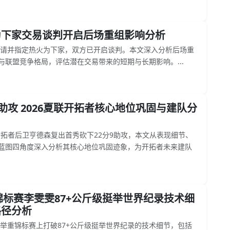
为下家交易谈判开启后场重组影响分析
申请并指定热火为下家，双方已开启谈判。本文深入分析后场重
与联盟竞争格局，评估潜在交易带来的短期与长期影响。...
助攻 2026夏联开拓者核心地位巩固与建队分
，开拓者后卫亨德森复出首秀砍下22分9助攻，本文从表现细节、
蓝图四角度深入分析其核心地位巩固迹象，为开拓者未来建队
重锦标赛李雯雯87+公斤级挺举世界纪录技术细
路径分析
国举重锦标赛上打破87+公斤级挺举世界纪录的技术细节，包括