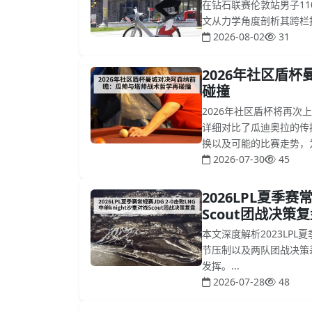
在钻石联赛伦敦站男子11
文从力学角度剖析其跨栏技
2026-08-02
31
2026年社区盾
碰撞
2026年社区盾杯将再
详细对比了瓜迪奥拉的传
换以及可能的比赛走势，为
2026-07-30
45
2026LPL夏季赛
Scout团战决策
本文深度解析2023LPL夏
节压制以及两队团战决策
发挥。...
2026-07-28
48