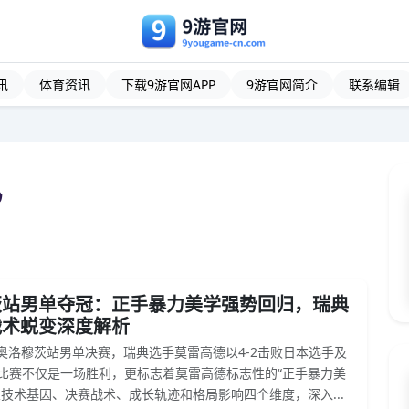
讯
体育资讯
下载9游官网APP
9游官网简介
联系编辑
讯
茨站男单夺冠：正手暴力美学强势回归，瑞典
战术蜕变深度解析
线赛奥洛穆茨站男单决赛，瑞典选手莫雷高德以4-2击败日本选手及
比赛不仅是一场胜利，更标志着莫雷高德标志性的“正手暴力美
技术基因、决赛战术、成长轨迹和格局影响四个维度，深入...