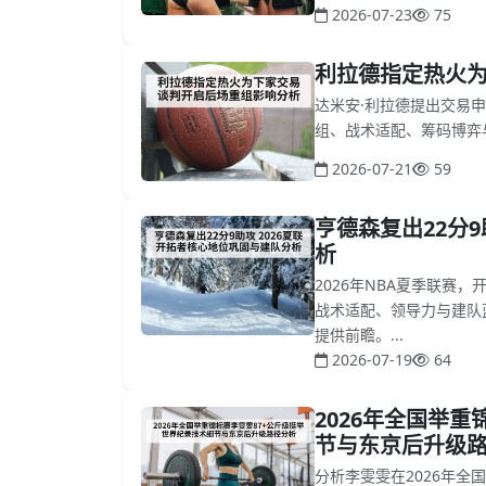
2026-07-23
75
利拉德指定热火
达米安·利拉德提出交易
组、战术适配、筹码博弈
2026-07-21
59
亨德森复出22分9
析
2026年NBA夏季联赛
战术适配、领导力与建队
提供前瞻。...
2026-07-19
64
2026年全国举
节与东京后升级
分析李雯雯在2026年全