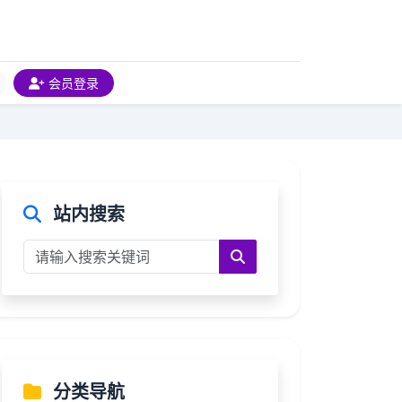
会员登录
站内搜索
分类导航