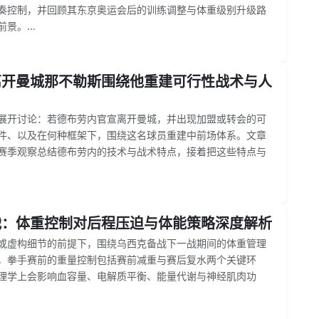
奏控制，并回顾其东京奥运会后的训练调整与体重级别升级路
景。...
离开曼城那不勒斯围绕他重建可行性战术与人
展开讨论：若德布劳内官宣离开曼城，并出现加盟或转会的可
件、以及在何种框架下，围绕这名球员重建中前场体系。文章
赛季观察总结德布劳内的技术与战术特点，接着把这些特点与
战：体重控制对后程压迫与体能策略深度解析
或虚构细节的前提下，围绕乌西克备战下一战期间的体重管理
，拳手赛前的重量控制包括赛前减重与赛后复水两个关键环
理学上会影响血容量、电解质平衡、能量代谢与神经肌肉功