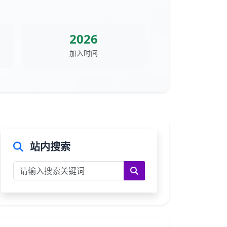
2026
加入时间
站内搜索