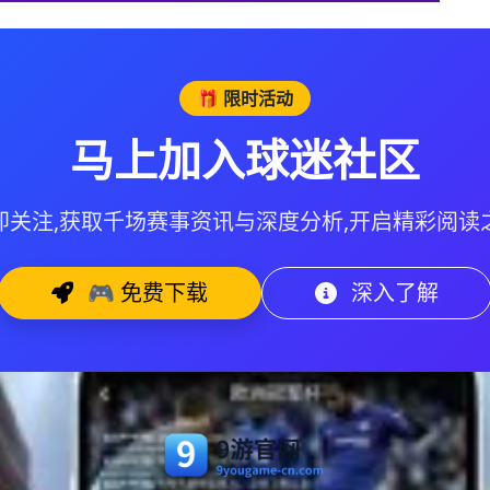
🎁 限时活动
马上加入球迷社区
即关注,获取千场赛事资讯与深度分析,开启精彩阅读
🎮 免费下载
深入了解