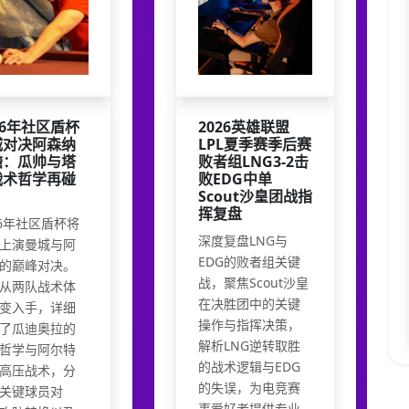
26年社区盾杯
2026英雄联盟
城对决阿森纳
LPL夏季赛季后赛
瞻：瓜帅与塔
败者组LNG3-2击
战术哲学再碰
败EDG中单
Scout沙皇团战指
挥复盘
26年社区盾杯将
深度复盘LNG与
上演曼城与阿
EDG的败者组关键
的巅峰对决。
战，聚焦Scout沙皇
从两队战术体
在决胜团中的关键
变入手，详细
操作与指挥决策，
了瓜迪奥拉的
解析LNG逆转取胜
哲学与阿尔特
的战术逻辑与EDG
高压战术，分
的失误，为电竞赛
关键球员对
事爱好者提供专业