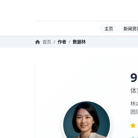
主页
新闻资
首页
/
作者
/
数据林
体
林
团