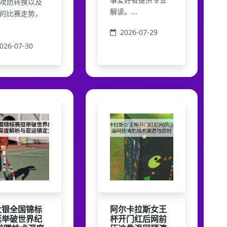
攻防转换以及
解读。...
的比赛走势，
2026-07-29
026-07-30
大银全国锦标
阿尔卡拉斯女王
挺举破世界纪
杯开门红后网前