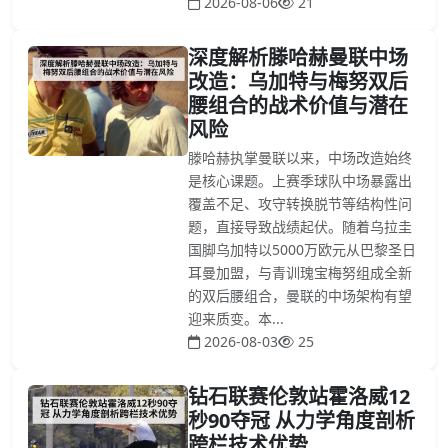
2026-08-06
21
深度解析滕哈赫曼联中场
改造：乌加特与梅努双后
腰组合的战术价值与潜在
风险
滕哈赫执掌曼联以来，中场改造始终
是核心课题。上赛季球队中场暴露出
覆盖不足、攻守转换脱节等结构性问
题，直接导致战绩起伏。随着乌拉圭
国脚乌加特以5000万欧元从巴黎圣日
耳曼加盟，与青训瑰宝梅努组成全新
的双后腰组合，曼联的中场架构有望
迎来质变。本...
2026-08-03
25
钻石联赛伦敦站霍洛威12
秒90夺冠 从力学角度剖析
跨栏技术优势