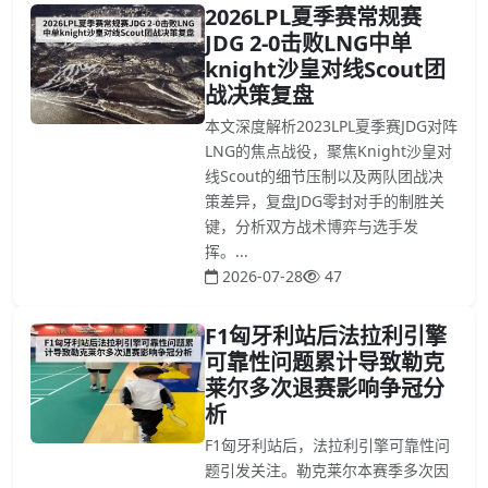
2026LPL夏季赛常规赛
JDG 2-0击败LNG中单
knight沙皇对线Scout团
战决策复盘
本文深度解析2023LPL夏季赛JDG对阵
LNG的焦点战役，聚焦Knight沙皇对
线Scout的细节压制以及两队团战决
策差异，复盘JDG零封对手的制胜关
键，分析双方战术博弈与选手发
挥。...
2026-07-28
47
F1匈牙利站后法拉利引擎
可靠性问题累计导致勒克
莱尔多次退赛影响争冠分
析
F1匈牙利站后，法拉利引擎可靠性问
题引发关注。勒克莱尔本赛季多次因