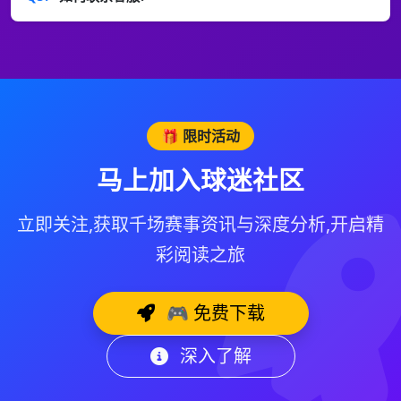
🎁 限时活动
马上加入球迷社区
立即关注,获取千场赛事资讯与深度分析,开启精
彩阅读之旅
🎮 免费下载
深入了解