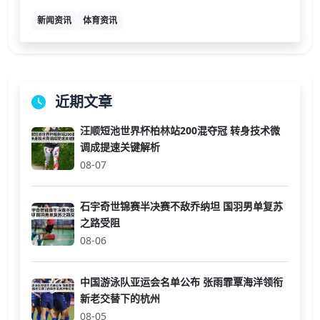
新闻资讯
体育资讯
近期文章
汪顺短池世界杯柏林站200混夺冠 转身技术微
调成提速关键解析
08-07
石宇奇世锦赛半决赛不敌乔纳坦 国羽男单复苏
之路受阻
08-06
中国游泳队亚运会名单公布 张雨霏覃海洋领衔
新老交替下的杭州
08-05