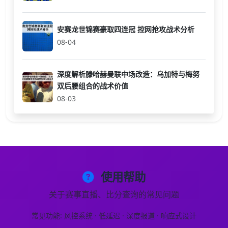
安赛龙世锦赛豪取四连冠 控网抢攻战术分析
08-04
深度解析滕哈赫曼联中场改造：乌加特与梅努
双后腰组合的战术价值
08-03
使用帮助
关于赛事直播、比分查询的常见问题
常见功能: 风控系统 · 低延迟 · 深度报道 · 响应式设计