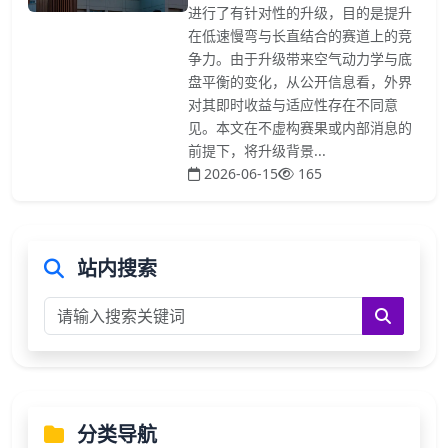
进行了有针对性的升级，目的是提升
在低速慢弯与长直结合的赛道上的竞
争力。由于升级带来空气动力学与底
盘平衡的变化，从公开信息看，外界
对其即时收益与适应性存在不同意
见。本文在不虚构赛果或内部消息的
前提下，将升级背景...
2026-06-15
165
站内搜索
分类导航