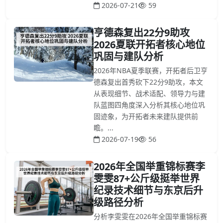
2026-07-21
59
亨德森复出22分9助攻
2026夏联开拓者核心地位
巩固与建队分析
2026年NBA夏季联赛，开拓者后卫亨
德森复出首秀砍下22分9助攻，本文
从表现细节、战术适配、领导力与建
队蓝图四角度深入分析其核心地位巩
固迹象，为开拓者未来建队提供前
瞻。...
2026-07-19
56
2026年全国举重锦标赛李
雯雯87+公斤级挺举世界
纪录技术细节与东京后升
级路径分析
分析李雯雯在2026年全国举重锦标赛