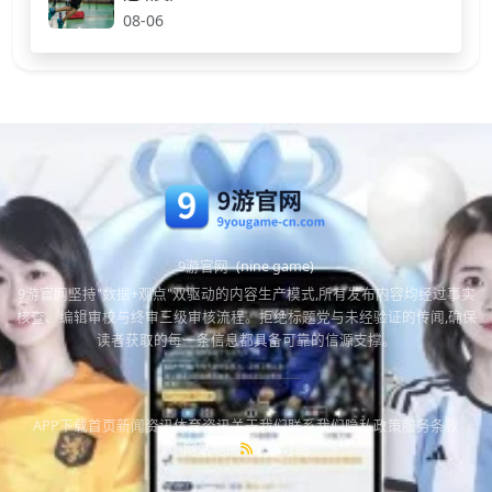
08-06
9游官网
(nine game)
9游官网坚持"数据+观点"双驱动的内容生产模式,所有发布内容均经过事实
核查、编辑审校与终审三级审核流程。拒绝标题党与未经验证的传闻,确保
读者获取的每一条信息都具备可靠的信源支撑。
APP下载
首页
新闻资讯
体育资讯
关于我们
联系我们
隐私政策
服务条款
网站地图
RSS订阅