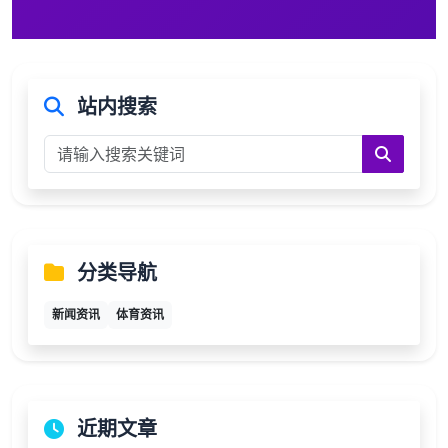
站内搜索
分类导航
新闻资讯
体育资讯
近期文章