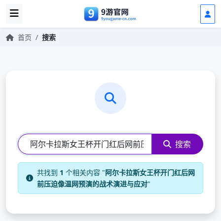
首页
/
搜索
搜索
共找到
1
个相关内容 "
阿尔卡拉斯女王杯开门红后网
前压迫像温网预演的战术演进与应对
"