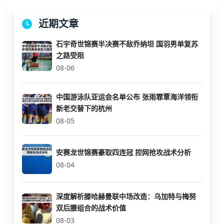
近期文章
石宇奇世锦赛半决赛不敌乔纳坦 国羽男单复苏
之路受阻
08-06
中国游泳队亚运会名单公布 张雨霏覃海洋领衔
新老交替下的杭州
08-05
安赛龙世锦赛豪取四连冠 控网抢攻战术分析
08-04
深度解析滕哈赫曼联中场改造：乌加特与梅努
双后腰组合的战术价值
08-03