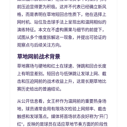
前压迫显得更为积极。这并不代表已经确立新风
格，而是表明在草地短回合性质下，他在选择上
网时机、站位及击球手法上呈现出和温网相似的
演练特征。本文在不虚构赛果与细节的前提下，
试图从多个维度拆解这一现象，并提出可验证的
观察点与后续关注方向。
草地网前战术背景
草地赛场与硬地和红土在球速、弹跳和回合长度
上有明显差别。短回合与低弹跳让发球上网、截
击和压迫网前的战术收益上升，这是长期草地比
赛历史给出的普遍结论。
从公开信息看，女王杯作为温网前的重要热身场
地，球员通常会用有限场次检验上网频率、截击
触感和发球落点。媒体将首场状态良好称为“开门
红”，反映的是球员在适应草地节奏方面的阶段性