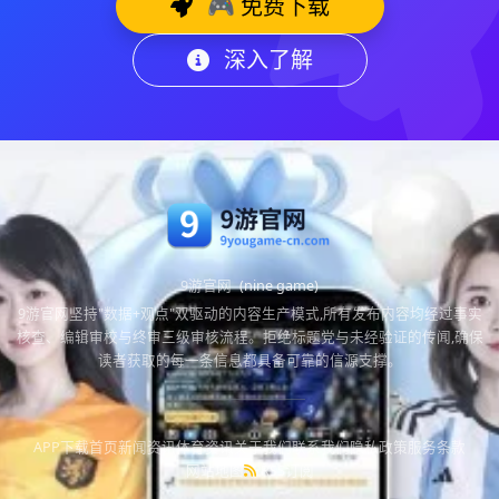
🎮 免费下载
深入了解
9游官网
(nine game)
9游官网坚持"数据+观点"双驱动的内容生产模式,所有发布内容均经过事实
核查、编辑审校与终审三级审核流程。拒绝标题党与未经验证的传闻,确保
读者获取的每一条信息都具备可靠的信源支撑。
APP下载
首页
新闻资讯
体育资讯
关于我们
联系我们
隐私政策
服务条款
网站地图
RSS订阅