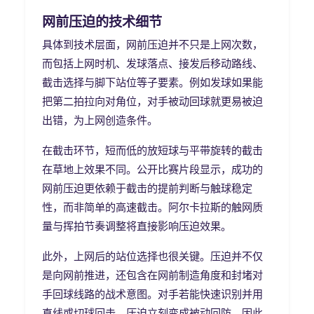
网前压迫的技术细节
具体到技术层面，网前压迫并不只是上网次数，
而包括上网时机、发球落点、接发后移动路线、
截击选择与脚下站位等子要素。例如发球如果能
把第二拍拉向对角位，对手被动回球就更易被迫
出错，为上网创造条件。
在截击环节，短而低的放短球与平带旋转的截击
在草地上效果不同。公开比赛片段显示，成功的
网前压迫更依赖于截击的提前判断与触球稳定
性，而非简单的高速截击。阿尔卡拉斯的触网质
量与挥拍节奏调整将直接影响压迫效果。
此外，上网后的站位选择也很关键。压迫并不仅
是向网前推进，还包含在网前制造角度和封堵对
手回球线路的战术意图。对手若能快速识别并用
直线或切球回击，压迫立刻变成被动回防。因此